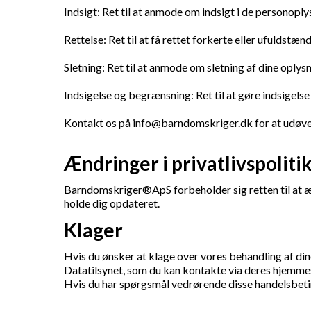
Indsigt: Ret til at anmode om indsigt i de personoplys
Rettelse: Ret til at få rettet forkerte eller ufuldstæn
Sletning: Ret til at anmode om sletning af dine oplys
Indsigelse og begrænsning: Ret til at gøre indsigels
Kontakt os på
info@barndomskriger.dk
for at udøve
Ændringer i privatlivspoliti
Barndomskriger®ApS forbeholder sig retten til at ænd
holde dig opdateret.
Klager
Hvis du ønsker at klage over vores behandling af di
Datatilsynet, som du kan kontakte via deres hjemme
Hvis du har spørgsmål vedrørende disse handelsbetin