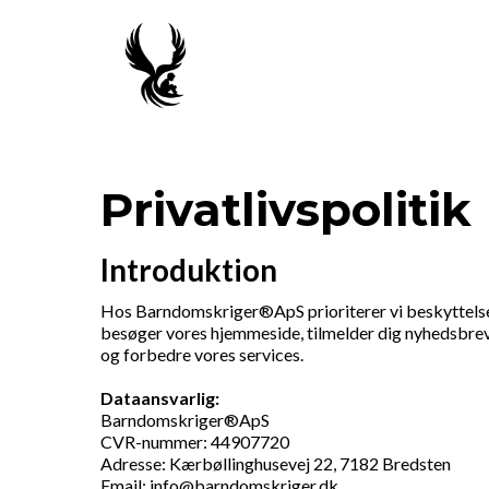
Privatlivspolitik
Introduktion
Hos Barndomskriger®ApS prioriterer vi beskyttelsen 
besøger vores hjemmeside, tilmelder dig nyhedsbreve,
og forbedre vores services.
Dataansvarlig:
Barndomskriger®ApS
CVR-nummer: 44907720
Adresse: Kærbøllinghusevej 22, 7182 Bredsten
Email:
info@barndomskriger.dk