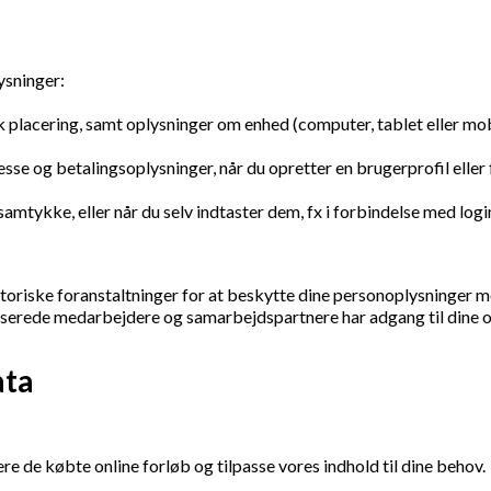
ysninger:
k placering, samt oplysninger om enhed (computer, tablet eller mob
esse og betalingsoplysninger, når du opretter en brugerprofil elle
samtykke, eller når du selv indtaster dem, fx i forbindelse med logi
riske foranstaltninger for at beskytte dine personoplysninger mod u
riserede medarbejdere og samarbejdspartnere har adgang til dine opl
ata
ere de købte online forløb og tilpasse vores indhold til dine behov.